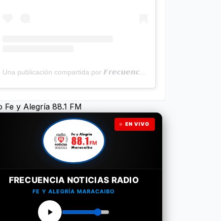
Una publicación compartida por 𝙁𝙧𝙚𝙘𝙪𝙚𝙣𝙘𝙞𝙖 𝙉𝙤𝙩𝙞𝙘𝙞𝙖𝙨 | Programa Radial (@frecuencianoticias)
o Fe y Alegría 88.1 FM
EN VIVO
FRECUENCIA NOTICIAS RADIO
FE Y ALEGRÍA MARACAIBO