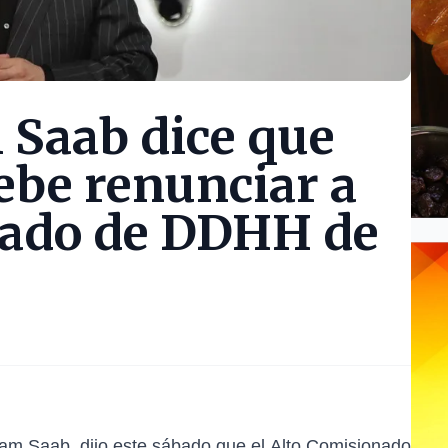
 Saab dice que
ebe renunciar a
nado de DDHH de
liam Saab, dijo este sábado que el Alto Comisionado