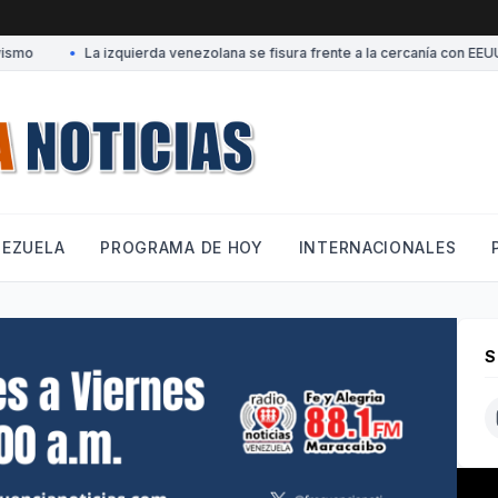
mo
•
La izquierda venezolana se fisura frente a la cercanía con EEUU
NEZUELA
PROGRAMA DE HOY
INTERNACIONALES
S