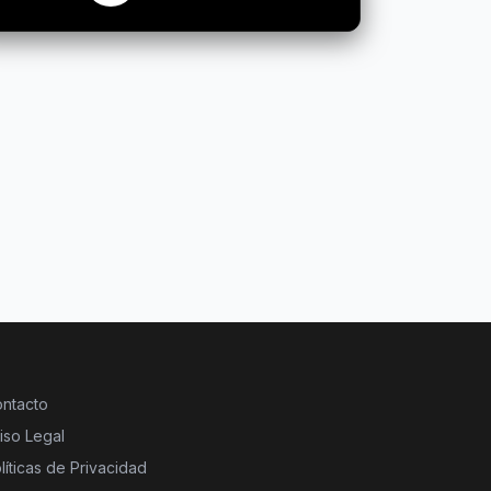
ntacto
iso Legal
líticas de Privacidad