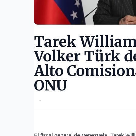
Tarek William
Volker Türk d
Alto Comisio
ONU
•
El fiscal general de Venezuela, Tarek Wil