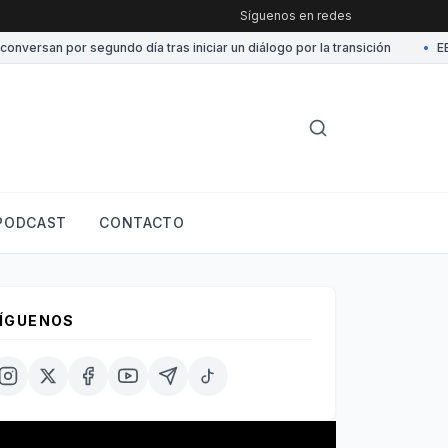
Síguenos en redes
ersan por segundo día tras iniciar un diálogo por la transición
•
EE.UU
PODCAST
CONTACTO
ÍGUENOS