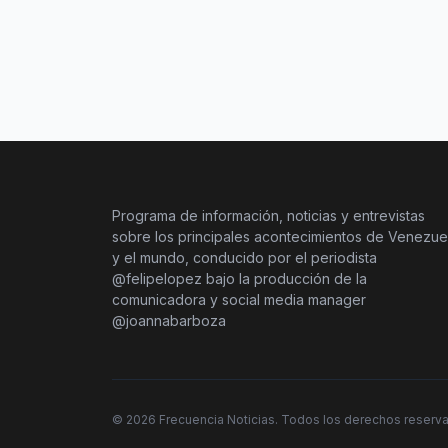
Programa de información, noticias y entrevistas
sobre los principales acontecimientos de Venezue
y el mundo, conducido por el periodista
@felipelopez bajo la producción de la
comunicadora y social media manager
@joannabarboza
©
2026
Frecuencia Noticias. Todos los derechos reserv