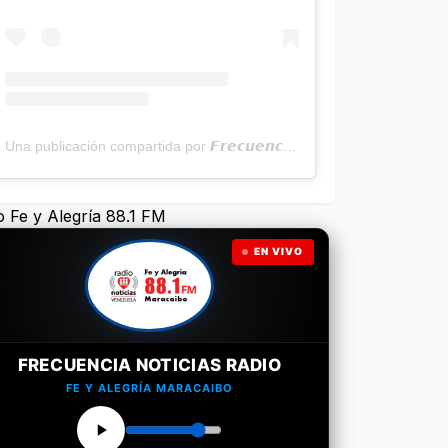
Una publicación compartida por 𝙁𝙧𝙚𝙘𝙪𝙚𝙣𝙘𝙞𝙖 𝙉𝙤𝙩𝙞𝙘𝙞𝙖𝙨 | Programa Radial (@frecuencianoticias)
o Fe y Alegría 88.1 FM
EN VIVO
FRECUENCIA NOTICIAS RADIO
FE Y ALEGRÍA MARACAIBO