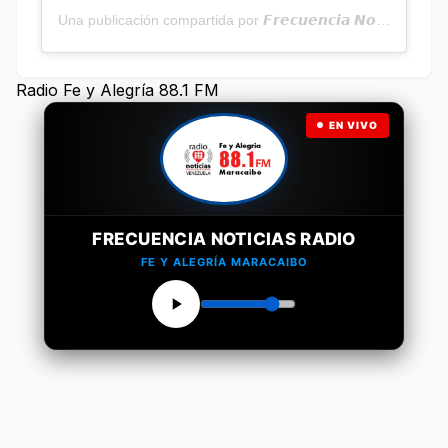
Una publicación compartida por 𝙁𝙧𝙚𝙘𝙪𝙚𝙣𝙘𝙞𝙖 𝙉𝙤𝙩𝙞𝙘𝙞𝙖𝙨 | Programa Radial (@frecuencianoticias)
Radio Fe y Alegría 88.1 FM
EN VIVO
FRECUENCIA NOTICIAS RADIO
FE Y ALEGRÍA MARACAIBO