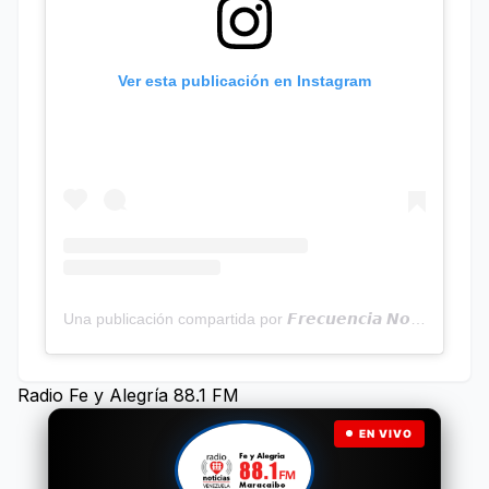
Ver esta publicación en Instagram
Una publicación compartida por 𝙁𝙧𝙚𝙘𝙪𝙚𝙣𝙘𝙞𝙖 𝙉𝙤𝙩𝙞𝙘𝙞𝙖𝙨 | Programa Radial (@frecuencianoticias)
Radio Fe y Alegría 88.1 FM
EN VIVO