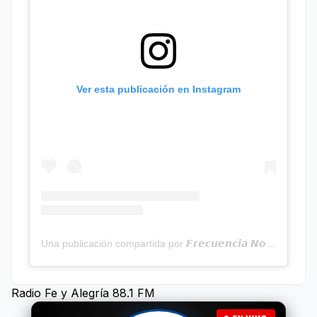
Ver esta publicación en Instagram
Una publicación compartida por 𝙁𝙧𝙚𝙘𝙪𝙚𝙣𝙘𝙞𝙖 𝙉𝙤𝙩𝙞𝙘𝙞𝙖𝙨 | Programa Radial (@frecuencianoticias)
Radio Fe y Alegría 88.1 FM