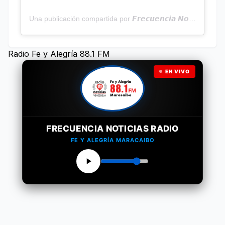
Una publicación compartida por 𝙁𝙧𝙚𝙘𝙪𝙚𝙣𝙘𝙞𝙖 𝙉𝙤𝙩𝙞𝙘𝙞𝙖𝙨 | Programa Radial (@frecuencianoticias)
Radio Fe y Alegría 88.1 FM
EN VIVO
FRECUENCIA NOTICIAS RADIO
FE Y ALEGRÍA MARACAIBO