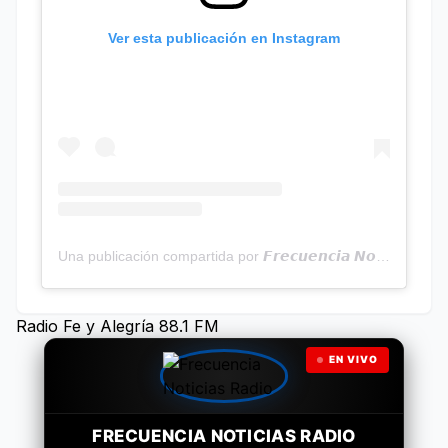
Ver esta publicación en Instagram
Una publicación compartida por 𝙁𝙧𝙚𝙘𝙪𝙚𝙣𝙘𝙞𝙖 𝙉𝙤𝙩𝙞𝙘𝙞𝙖𝙨 | Programa Radial (@frecuencianoticias)
Radio Fe y Alegría 88.1 FM
EN VIVO
FRECUENCIA NOTICIAS RADIO