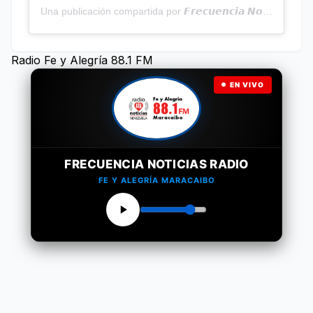
Una publicación compartida por 𝙁𝙧𝙚𝙘𝙪𝙚𝙣𝙘𝙞𝙖 𝙉𝙤𝙩𝙞𝙘𝙞𝙖𝙨 | Programa Radial (@frecuencianoticias)
Radio Fe y Alegría 88.1 FM
EN VIVO
FRECUENCIA NOTICIAS RADIO
FE Y ALEGRÍA MARACAIBO