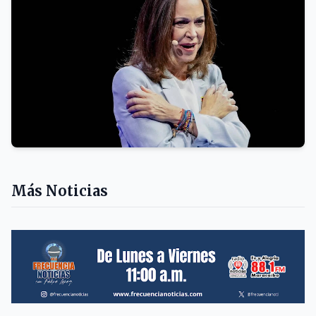
Plataforma Unitaria Democrática desea
«avances reales» tras inicio del diálogo
INTERNACIONALES
Más Noticias
María Corina Machado agradece
propuesta bipartidista en EEUU a favor
de elecciones libres en Venezuela