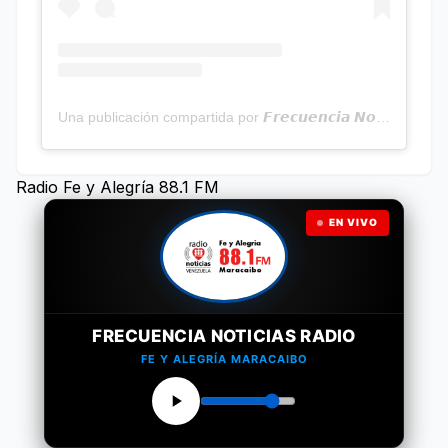
Una publicación compartida por 𝙁𝙧𝙚𝙘𝙪𝙚𝙣𝙘𝙞𝙖 𝙉𝙤𝙩𝙞𝙘𝙞𝙖𝙨 | Programa Radial (@frecuencianoticias)
Radio Fe y Alegría 88.1 FM
EN VIVO
FRECUENCIA NOTICIAS RADIO
FE Y ALEGRÍA MARACAIBO