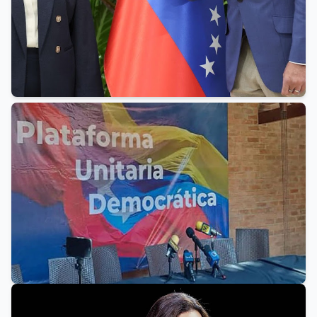
VENEZUELA
Gobierno y oposición acuerdan
mantener en “sesión permanente”
la mesa de diálogo hasta el 12 de
agosto
VENEZUELA