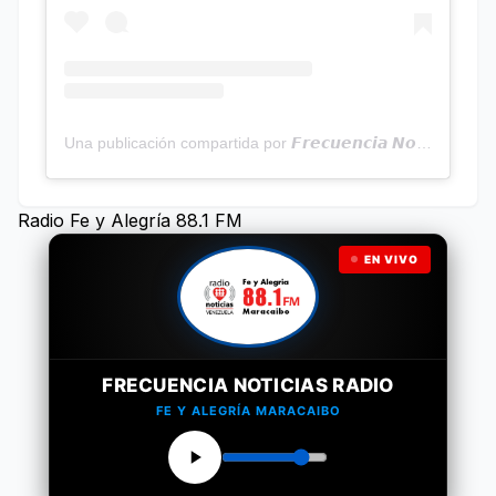
Una publicación compartida por 𝙁𝙧𝙚𝙘𝙪𝙚𝙣𝙘𝙞𝙖 𝙉𝙤𝙩𝙞𝙘𝙞𝙖𝙨 | Programa Radial (@frecuencianoticias)
Radio Fe y Alegría 88.1 FM
EN VIVO
FRECUENCIA NOTICIAS RADIO
FE Y ALEGRÍA MARACAIBO