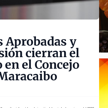
s Aprobadas y
sión cierran el
o en el Concejo
 Maracaibo