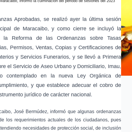
aracaibo, informó la culminación del periodo de sesiones del 2023
zas Aprobadas, se realizó ayer la última sesión
icipal de Maracaibo, y como cierre se incluyó la
e la Reforma de las Ordenanzas sobre Tasas
ias, Permisos, Ventas, Copias y Certificaciones de
ios y Servicios Funerarios, y se llevó a Primera
re el Servicio de Aseo Urbano y Domiciliario, Imau,
lo contemplado en la nueva Ley Orgánica de
cumplimiento, y que establece adecuar el cobro de
nstrumento jurídico de carácter nacional.
acaibo, José Bermúdez, informó que algunas ordenanzas
 de los requerimientos actuales de los ciudadanos, pues
 atendiendo necesidades de protección social, de inclusión