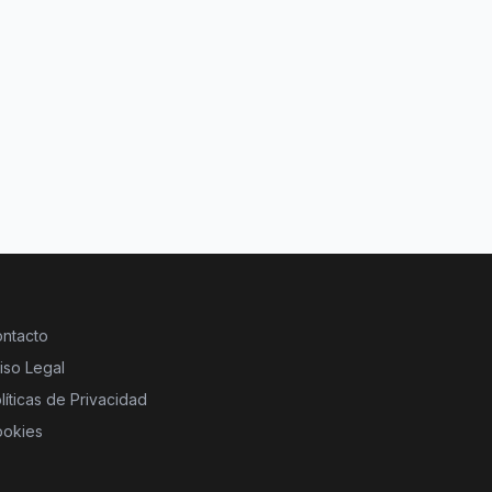
ntacto
iso Legal
líticas de Privacidad
okies