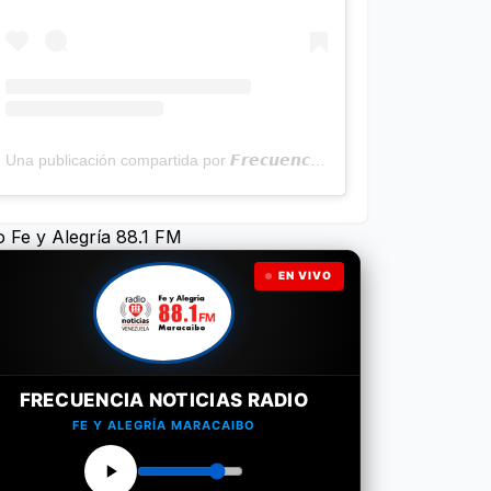
Una publicación compartida por 𝙁𝙧𝙚𝙘𝙪𝙚𝙣𝙘𝙞𝙖 𝙉𝙤𝙩𝙞𝙘𝙞𝙖𝙨 | Programa Radial (@frecuencianoticias)
o Fe y Alegría 88.1 FM
EN VIVO
FRECUENCIA NOTICIAS RADIO
FE Y ALEGRÍA MARACAIBO