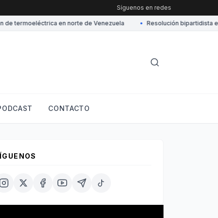
Síguenos en redes
e termoeléctrica en norte de Venezuela
•
Resolución bipartidista en e
PODCAST
CONTACTO
ÍGUENOS