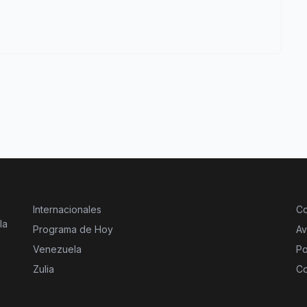
Internacionales
Co
la
Programa de Hoy
Av
Venezuela
Po
Zulia
Co