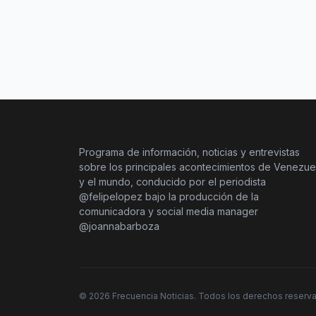
Programa de información, noticias y entrevistas
sobre los principales acontecimientos de Venezue
y el mundo, conducido por el periodista
@felipelopez bajo la producción de la
comunicadora y social media manager
@joannabarboza
©
2026
Frecuencia Noticias. Todos los derechos reserv