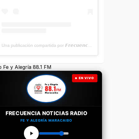
Una publicación compartida por 𝙁𝙧𝙚𝙘𝙪𝙚𝙣𝙘𝙞𝙖 𝙉𝙤𝙩𝙞𝙘𝙞𝙖𝙨 | Programa Radial (@frecuencianoticias)
o Fe y Alegría 88.1 FM
EN VIVO
FRECUENCIA NOTICIAS RADIO
FE Y ALEGRÍA MARACAIBO