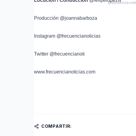
Locución / Conducción
@felipelopeztv
@frecuencia-noti
Producción
@joannabarboza
Instagram @frecuencianoticias
Twitter @frecuencianoti
www.frecuencianoticias.com
COMPARTIR: