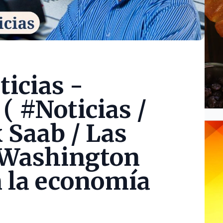
icias -
( #Noticias /
 Saab / Las
 Washington
 la economía