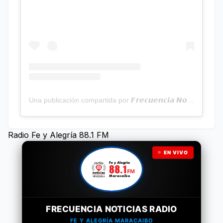
Una publicación compartida por 𝙁𝙧𝙚𝙘𝙪𝙚𝙣𝙘𝙞𝙖 𝙉𝙤𝙩𝙞𝙘𝙞𝙖𝙨 | Programa Radial (@frecuencianoticias)
Radio Fe y Alegría 88.1 FM
EN VIVO
FRECUENCIA NOTICIAS RADIO
FE Y ALEGRÍA MARACAIBO