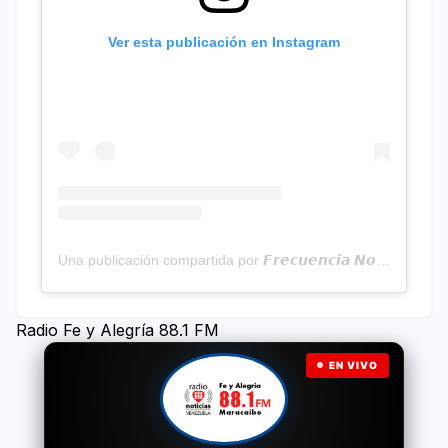
Ver esta publicación en Instagram
Una publicación compartida por 𝙁𝙧𝙚𝙘𝙪𝙚𝙣𝙘𝙞𝙖 𝙉𝙤𝙩𝙞𝙘𝙞𝙖𝙨 | Programa Radial (@frecuencianoticias)
Radio Fe y Alegría 88.1 FM
EN VIVO