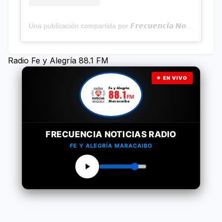
Una publicación compartida por 𝙁𝙧𝙚𝙘𝙪𝙚𝙣𝙘𝙞𝙖 𝙉𝙤𝙩𝙞𝙘𝙞𝙖𝙨 | Programa Radial (@frecuencianoticias)
Radio Fe y Alegría 88.1 FM
EN VIVO
FRECUENCIA NOTICIAS RADIO
FE Y ALEGRÍA MARACAIBO