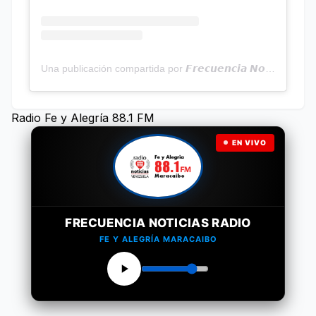
Una publicación compartida por 𝙁𝙧𝙚𝙘𝙪𝙚𝙣𝙘𝙞𝙖 𝙉𝙤𝙩𝙞𝙘𝙞𝙖𝙨 | Programa Radial (@frecuencianoticias)
Radio Fe y Alegría 88.1 FM
EN VIVO
FRECUENCIA NOTICIAS RADIO
FE Y ALEGRÍA MARACAIBO