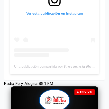
Ver esta publicación en Instagram
Una publicación compartida por 𝙁𝙧𝙚𝙘𝙪𝙚𝙣𝙘𝙞𝙖 𝙉𝙤𝙩𝙞𝙘𝙞𝙖𝙨 | Programa Radial (@frecuencianoticias)
Radio Fe y Alegría 88.1 FM
EN VIVO