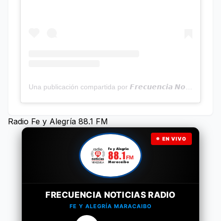
Una publicación compartida por 𝙁𝙧𝙚𝙘𝙪𝙚𝙣𝙘𝙞𝙖 𝙉𝙤𝙩𝙞𝙘𝙞𝙖𝙨 | Programa Radial (@frecuencianoticias)
Radio Fe y Alegría 88.1 FM
EN VIVO
FRECUENCIA NOTICIAS RADIO
FE Y ALEGRÍA MARACAIBO