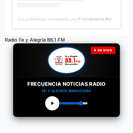
Una publicación compartida por 𝙁𝙧𝙚𝙘𝙪𝙚𝙣𝙘𝙞𝙖 𝙉𝙤𝙩𝙞𝙘𝙞𝙖𝙨 | Programa Radial (@frecuencianoticias)
Radio Fe y Alegría 88.1 FM
EN VIVO
FRECUENCIA NOTICIAS RADIO
FE Y ALEGRÍA MARACAIBO