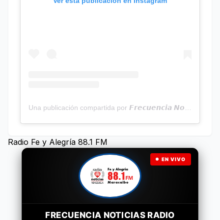
Ver esta publicación en Instagram
Una publicación compartida por 𝙁𝙧𝙚𝙘𝙪𝙚𝙣𝙘𝙞𝙖 𝙉𝙤𝙩𝙞𝙘𝙞𝙖𝙨 | Programa Radial (@frecuencianoticias)
Radio Fe y Alegría 88.1 FM
EN VIVO
FRECUENCIA NOTICIAS RADIO