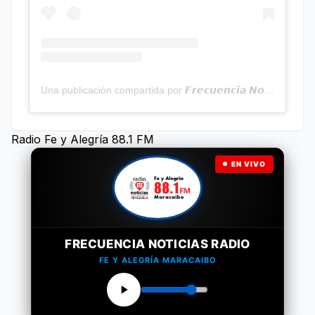
Una publicación compartida por 𝙁𝙧𝙚𝙘𝙪𝙚𝙣𝙘𝙞𝙖 𝙉𝙤𝙩𝙞𝙘𝙞𝙖𝙨 | Programa Radial (@frecuencianoticias)
Radio Fe y Alegría 88.1 FM
EN VIVO
FRECUENCIA NOTICIAS RADIO
FE Y ALEGRÍA MARACAIBO