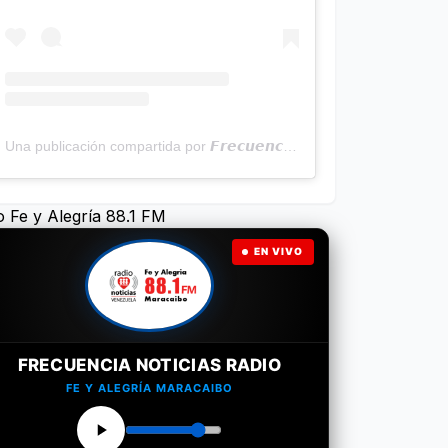
Una publicación compartida por 𝙁𝙧𝙚𝙘𝙪𝙚𝙣𝙘𝙞𝙖 𝙉𝙤𝙩𝙞𝙘𝙞𝙖𝙨 | Programa Radial (@frecuencianoticias)
o Fe y Alegría 88.1 FM
EN VIVO
FRECUENCIA NOTICIAS RADIO
FE Y ALEGRÍA MARACAIBO