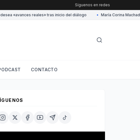
Síguenos en redes
ea «avances reales» tras inicio del diálogo
•
María Corina Machado ag
PODCAST
CONTACTO
ÍGUENOS