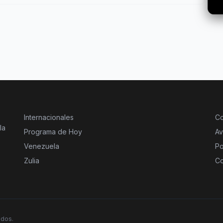
Internacionales
Co
la
Programa de Hoy
Av
Venezuela
Po
Zulia
Co
ados.