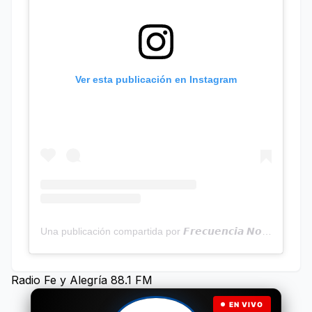
Ver esta publicación en Instagram
Una publicación compartida por 𝙁𝙧𝙚𝙘𝙪𝙚𝙣𝙘𝙞𝙖 𝙉𝙤𝙩𝙞𝙘𝙞𝙖𝙨 | Programa Radial (@frecuencianoticias)
Radio Fe y Alegría 88.1 FM
EN VIVO