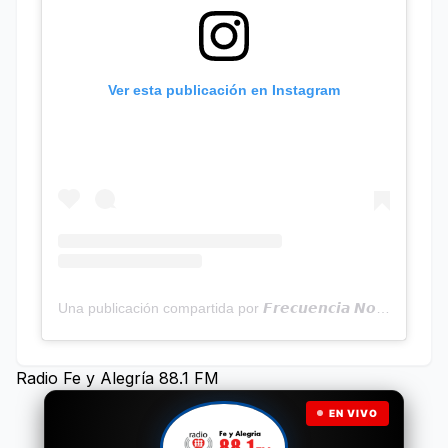
Ver esta publicación en Instagram
Una publicación compartida por 𝙁𝙧𝙚𝙘𝙪𝙚𝙣𝙘𝙞𝙖 𝙉𝙤𝙩𝙞𝙘𝙞𝙖𝙨 | Programa Radial (@frecuencianoticias)
Radio Fe y Alegría 88.1 FM
EN VIVO