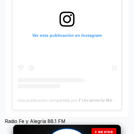
Ver esta publicación en Instagram
Una publicación compartida por 𝙁𝙧𝙚𝙘𝙪𝙚𝙣𝙘𝙞𝙖 𝙉𝙤𝙩𝙞𝙘𝙞𝙖𝙨 | Programa Radial (@frecuencianoticias)
Radio Fe y Alegría 88.1 FM
EN VIVO