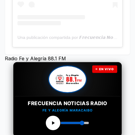
Una publicación compartida por 𝙁𝙧𝙚𝙘𝙪𝙚𝙣𝙘𝙞𝙖 𝙉𝙤𝙩𝙞𝙘𝙞𝙖𝙨 | Programa Radial (@frecuencianoticias)
Radio Fe y Alegría 88.1 FM
EN VIVO
FRECUENCIA NOTICIAS RADIO
FE Y ALEGRÍA MARACAIBO