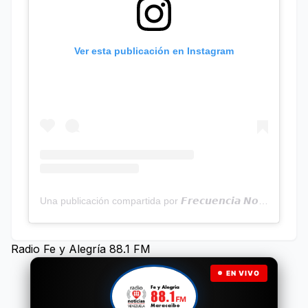
Ver esta publicación en Instagram
Una publicación compartida por 𝙁𝙧𝙚𝙘𝙪𝙚𝙣𝙘𝙞𝙖 𝙉𝙤𝙩𝙞𝙘𝙞𝙖𝙨 | Programa Radial (@frecuencianoticias)
Radio Fe y Alegría 88.1 FM
EN VIVO