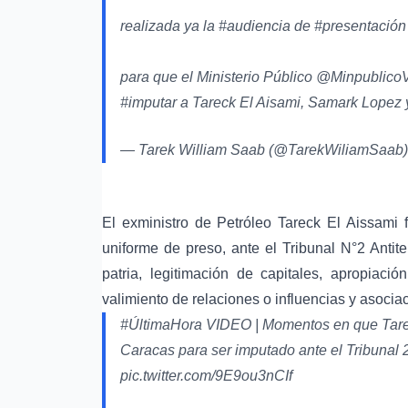
realizada ya la
#audiencia
de
#presentación
para que el Ministerio Público
@Minpublico
#imputar
a Tareck El Aisami, Samark Lopez y
— Tarek William Saab (@TarekWiliamSaab
El exministro de Petróleo Tareck El Aissami 
uniforme de preso, ante el Tribunal N°2 Antiter
patria, legitimación de capitales, apropiació
valimiento de relaciones o influencias y asociac
#ÚltimaHora
VIDEO | Momentos en que Tarek 
Caracas para ser imputado ante el Tribunal 2 An
pic.twitter.com/9E9ou3nCIf