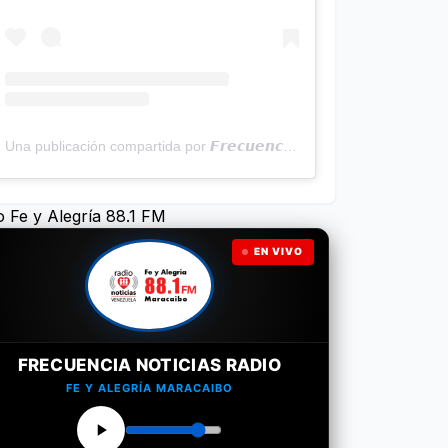
Una publicación compartida por 𝙁𝙧𝙚𝙘𝙪𝙚𝙣𝙘𝙞𝙖 𝙉𝙤𝙩𝙞𝙘𝙞𝙖𝙨 | Programa Radial (@frecuencianoticias)
o Fe y Alegría 88.1 FM
EN VIVO
FRECUENCIA NOTICIAS RADIO
FE Y ALEGRÍA MARACAIBO