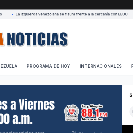
•
La izquierda venezolana se fisura frente a la cercanía con EEUU
•
T
NEZUELA
PROGRAMA DE HOY
INTERNACIONALES
S