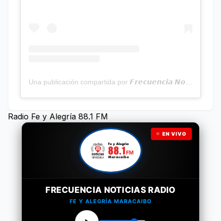
Una publicación compartida por 𝙁𝙧𝙚𝙘𝙪𝙚𝙣𝙘𝙞𝙖 𝙉𝙤𝙩𝙞𝙘𝙞𝙖𝙨 | Programa Radial (@frecuencianoticias)
Radio Fe y Alegría 88.1 FM
EN VIVO
FRECUENCIA NOTICIAS RADIO
FE Y ALEGRÍA MARACAIBO