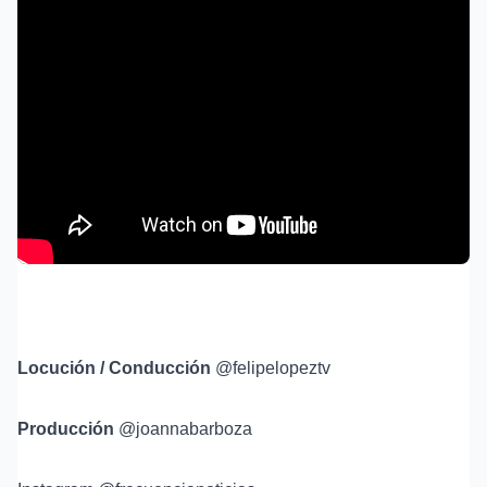
Locución / Conducción
⁠@felipelopeztv⁠
Producción
⁠@joannabarboza⁠