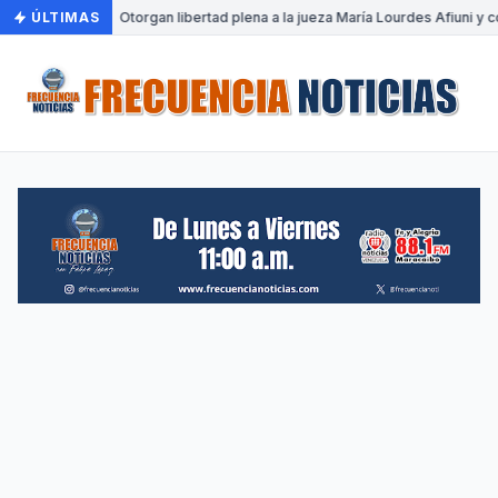
ÚLTIMAS
•
Otorgan libertad plena a la jueza María Lourdes Afiuni y c