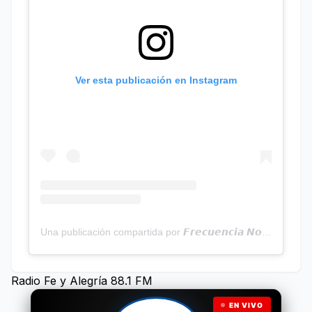
Ver esta publicación en Instagram
Una publicación compartida por 𝙁𝙧𝙚𝙘𝙪𝙚𝙣𝙘𝙞𝙖 𝙉𝙤𝙩𝙞𝙘𝙞𝙖𝙨 | Programa Radial (@frecuencianoticias)
Radio Fe y Alegría 88.1 FM
EN VIVO