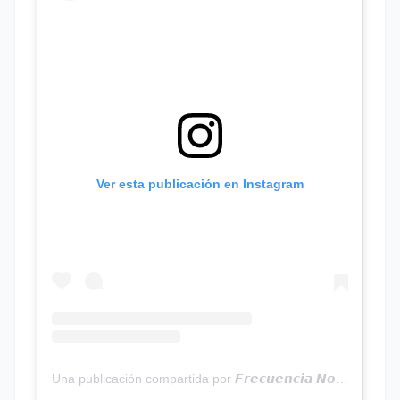
Ver esta publicación en Instagram
Una publicación compartida por 𝙁𝙧𝙚𝙘𝙪𝙚𝙣𝙘𝙞𝙖 𝙉𝙤𝙩𝙞𝙘𝙞𝙖𝙨 | Programa Radial (@frecuencianoticias)