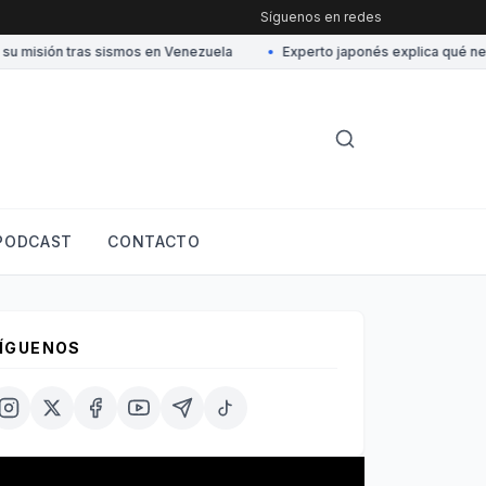
Síguenos en redes
isión tras sismos en Venezuela
•
Experto japonés explica qué necesi
PODCAST
CONTACTO
ÍGUENOS