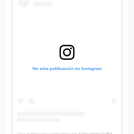
Ver esta publicación en Instagram
Una publicación compartida por 𝙁𝙧𝙚𝙘𝙪𝙚𝙣𝙘𝙞𝙖 𝙉𝙤𝙩𝙞𝙘𝙞𝙖𝙨 | Programa Radial (@frecuencianoticias)