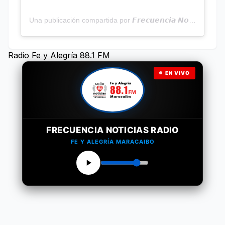
Una publicación compartida por 𝙁𝙧𝙚𝙘𝙪𝙚𝙣𝙘𝙞𝙖 𝙉𝙤𝙩𝙞𝙘𝙞𝙖𝙨 | Programa Radial (@frecuencianoticias)
Radio Fe y Alegría 88.1 FM
EN VIVO
FRECUENCIA NOTICIAS RADIO
FE Y ALEGRÍA MARACAIBO