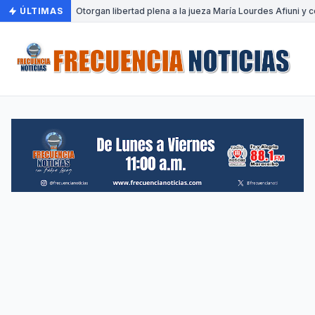
ÚLTIMAS
•
Otorgan libertad plena a la jueza María Lourdes Afiuni y c