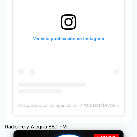
Ver esta publicación en Instagram
Una publicación compartida por 𝙁𝙧𝙚𝙘𝙪𝙚𝙣𝙘𝙞𝙖 𝙉𝙤𝙩𝙞𝙘𝙞𝙖𝙨 | Programa Radial (@frecuencianoticias)
Radio Fe y Alegría 88.1 FM