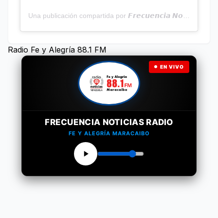
Una publicación compartida por 𝙁𝙧𝙚𝙘𝙪𝙚𝙣𝙘𝙞𝙖 𝙉𝙤𝙩𝙞𝙘𝙞𝙖𝙨 | Programa Radial (@frecuencianoticias)
Radio Fe y Alegría 88.1 FM
EN VIVO
FRECUENCIA NOTICIAS RADIO
FE Y ALEGRÍA MARACAIBO