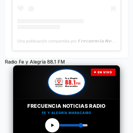
Una publicación compartida por 𝙁𝙧𝙚𝙘𝙪𝙚𝙣𝙘𝙞𝙖 𝙉𝙤𝙩𝙞𝙘𝙞𝙖𝙨 | Programa Radial (@frecuencianoticias)
Radio Fe y Alegría 88.1 FM
EN VIVO
FRECUENCIA NOTICIAS RADIO
FE Y ALEGRÍA MARACAIBO