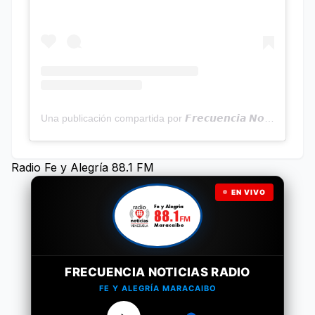
Una publicación compartida por 𝙁𝙧𝙚𝙘𝙪𝙚𝙣𝙘𝙞𝙖 𝙉𝙤𝙩𝙞𝙘𝙞𝙖𝙨 | Programa Radial (@frecuencianoticias)
Radio Fe y Alegría 88.1 FM
EN VIVO
FRECUENCIA NOTICIAS RADIO
FE Y ALEGRÍA MARACAIBO