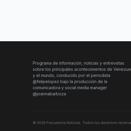
Programa de información, noticias y entrevistas
sobre los principales acontecimientos de Venezue
y el mundo, conducido por el periodista
@felipelopez bajo la producción de la
comunicadora y social media manager
@joannabarboza
©
2026
Frecuencia Noticias. Todos los derechos reserv