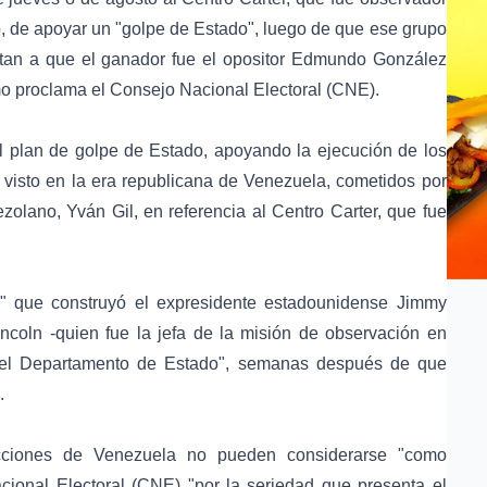
io, de apoyar un "golpe de Estado", luego de que ese grupo
tan a que el ganador fue el opositor Edmundo González
mo proclama el Consejo Nacional Electoral (CNE).
l plan de golpe de Estado, apoyando la ejecución de los
 visto en la era republicana de Venezuela, cometidos por
ezolano, Yván Gil, en referencia al Centro Carter, que fue
io" que construyó el expresidente estadounidense Jimmy
ncoln -quien fue la jefa de la misión de observación en
a del Departamento de Estado", semanas después de que
.
cciones de Venezuela no pueden considerarse "como
cional Electoral (CNE) "por la seriedad que presenta el