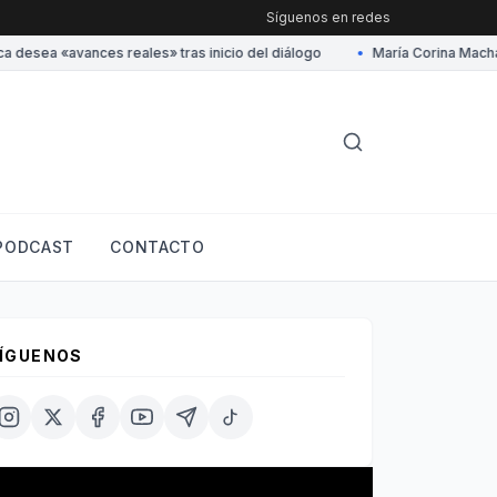
Síguenos en redes
esea «avances reales» tras inicio del diálogo
•
María Corina Machado 
PODCAST
CONTACTO
ÍGUENOS