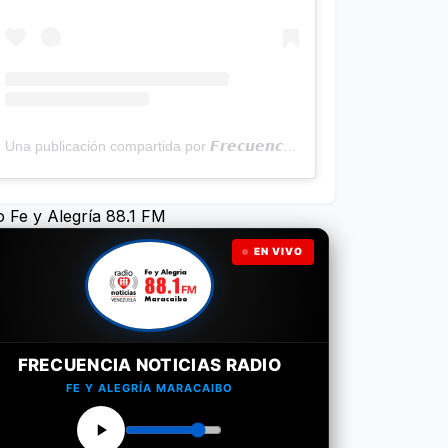
Una publicación compartida por 𝙁𝙧𝙚𝙘𝙪𝙚𝙣𝙘𝙞𝙖 𝙉𝙤𝙩𝙞𝙘𝙞𝙖𝙨 | Programa Radial (@frecuencianoticias)
o Fe y Alegría 88.1 FM
EN VIVO
FRECUENCIA NOTICIAS RADIO
FE Y ALEGRÍA MARACAIBO