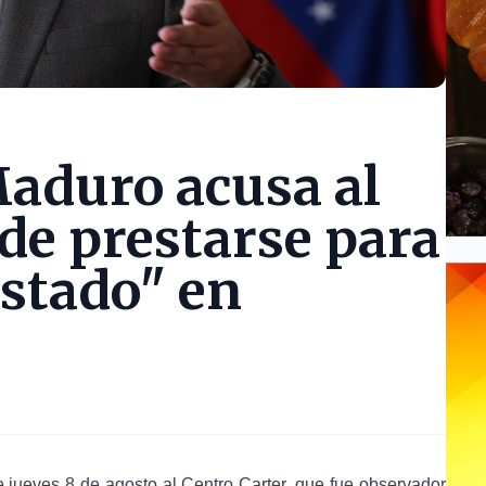
aduro acusa al
de prestarse para
Estado" en
e jueves 8 de agosto al Centro Carter, que fue observador