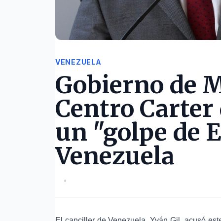
VENEZUELA
Gobierno de M
Centro Carter 
un "golpe de 
Venezuela
•
El canciller de Venezuela, Yván Gil, acusó est