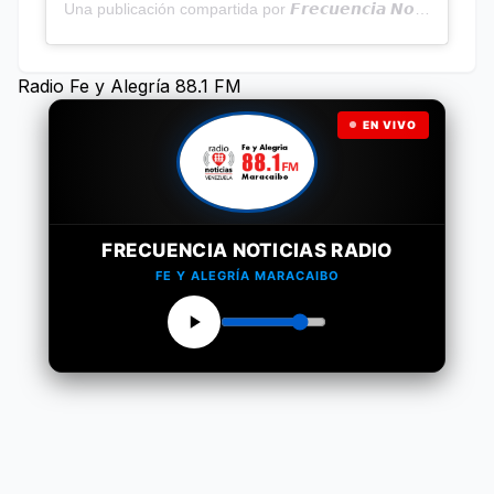
Una publicación compartida por 𝙁𝙧𝙚𝙘𝙪𝙚𝙣𝙘𝙞𝙖 𝙉𝙤𝙩𝙞𝙘𝙞𝙖𝙨 | Programa Radial (@frecuencianoticias)
Radio Fe y Alegría 88.1 FM
EN VIVO
FRECUENCIA NOTICIAS RADIO
FE Y ALEGRÍA MARACAIBO