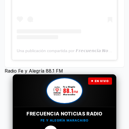
Una publicación compartida por 𝙁𝙧𝙚𝙘𝙪𝙚𝙣𝙘𝙞𝙖 𝙉𝙤𝙩𝙞𝙘𝙞𝙖𝙨 | Programa Radial (@frecuencianoticias)
Radio Fe y Alegría 88.1 FM
EN VIVO
FRECUENCIA NOTICIAS RADIO
FE Y ALEGRÍA MARACAIBO