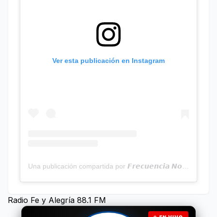
Ver esta publicación en Instagram
Una publicación compartida por 𝙁𝙧𝙚𝙘𝙪𝙚𝙣𝙘𝙞𝙖 𝙉𝙤𝙩𝙞𝙘𝙞𝙖𝙨 | Programa Radial (@frecuencianoticias)
Radio Fe y Alegría 88.1 FM
EN VIVO