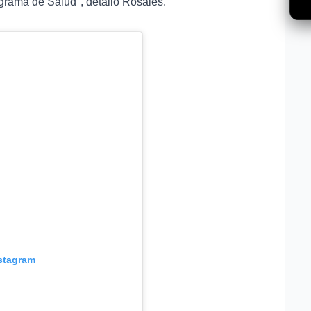
grama de Salud", detalló Rosales.
nstagram