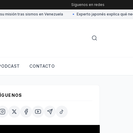
Síguenos en redes
sión tras sismos en Venezuela
•
Experto japonés explica qué necesit
PODCAST
CONTACTO
ÍGUENOS