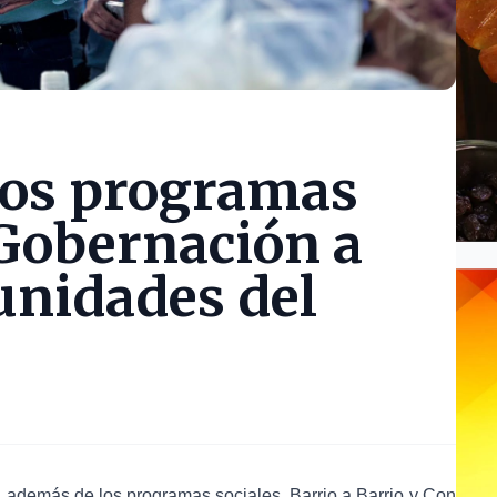
 los programas
 Gobernación a
unidades del
además de los programas sociales, Barrio a Barrio y Con