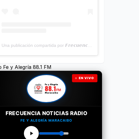
Una publicación compartida por 𝙁𝙧𝙚𝙘𝙪𝙚𝙣𝙘𝙞𝙖 𝙉𝙤𝙩𝙞𝙘𝙞𝙖𝙨 | Programa Radial (@frecuencianoticias)
o Fe y Alegría 88.1 FM
EN VIVO
FRECUENCIA NOTICIAS RADIO
FE Y ALEGRÍA MARACAIBO