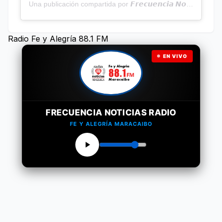
Una publicación compartida por 𝙁𝙧𝙚𝙘𝙪𝙚𝙣𝙘𝙞𝙖 𝙉𝙤𝙩𝙞𝙘𝙞𝙖𝙨 | Programa Radial (@frecuencianoticias)
Radio Fe y Alegría 88.1 FM
EN VIVO
FRECUENCIA NOTICIAS RADIO
FE Y ALEGRÍA MARACAIBO