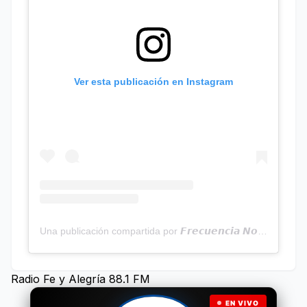
Ver esta publicación en Instagram
Una publicación compartida por 𝙁𝙧𝙚𝙘𝙪𝙚𝙣𝙘𝙞𝙖 𝙉𝙤𝙩𝙞𝙘𝙞𝙖𝙨 | Programa Radial (@frecuencianoticias)
Radio Fe y Alegría 88.1 FM
EN VIVO