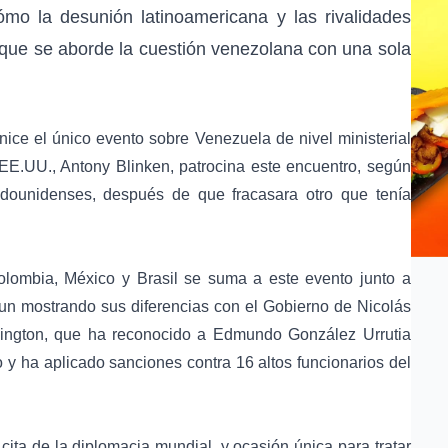
o la desunión latinoamericana y las rivalidades
 que se aborde la cuestión venezolana con una sola
ice el único evento sobre Venezuela de nivel ministerial
 EE.UU., Antony Blinken, patrocina este encuentro, según
adounidenses, después de que fracasara otro que tenía
Colombia, México y Brasil se suma a este evento junto a
un mostrando sus diferencias con el Gobierno de Nicolás
ington, que ha reconocido a Edmundo González Urrutia
 y ha aplicado sanciones contra 16 altos funcionarios del
ita de la diplomacia mundial, y ocasión única para tratar