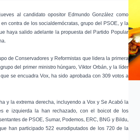
 jueves al candidato opositor Edmundo González como
o en contra de los socialdemócratas, grupo del PSOE, y la
que haya salido adelante la propuesta del Partido Popular
ha.
grupo de Conservadores y Reformistas que lidera la primera
l grupo del primer ministro húngaro, Viktor Orbán, y la líder
 que se encuadra Vox, ha sido aprobada con 309 votos a
cha y la extrema derecha, incluyendo a Vox y Se Acabó la
es e izquierda la han rechazado, con el boicot de los
epresentantes de PSOE, Sumar, Podemos, ERC, BNG y Bildu,
que han participado 522 eurodiputados de los 720 de la