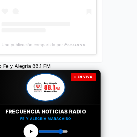
Una publicación compartida por 𝙁𝙧𝙚𝙘𝙪𝙚𝙣𝙘𝙞𝙖 𝙉𝙤𝙩𝙞𝙘𝙞𝙖𝙨 | Programa Radial (@frecuencianoticias)
o Fe y Alegría 88.1 FM
EN VIVO
FRECUENCIA NOTICIAS RADIO
FE Y ALEGRÍA MARACAIBO