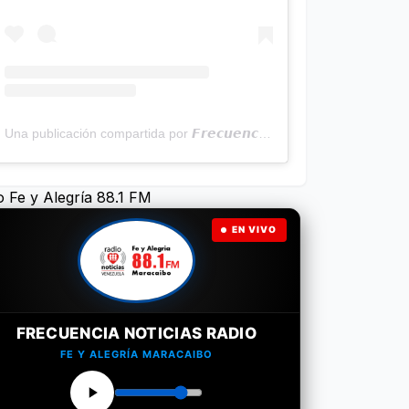
Una publicación compartida por 𝙁𝙧𝙚𝙘𝙪𝙚𝙣𝙘𝙞𝙖 𝙉𝙤𝙩𝙞𝙘𝙞𝙖𝙨 | Programa Radial (@frecuencianoticias)
o Fe y Alegría 88.1 FM
EN VIVO
FRECUENCIA NOTICIAS RADIO
FE Y ALEGRÍA MARACAIBO