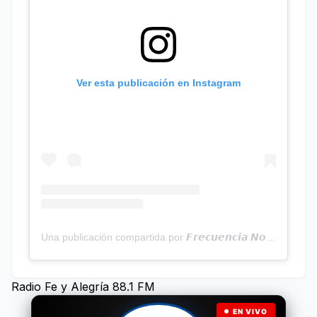
Ver esta publicación en Instagram
Una publicación compartida por 𝙁𝙧𝙚𝙘𝙪𝙚𝙣𝙘𝙞𝙖 𝙉𝙤𝙩𝙞𝙘𝙞𝙖𝙨 | Programa Radial (@frecuencianoticias)
Radio Fe y Alegría 88.1 FM
EN VIVO