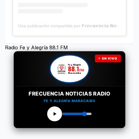
Una publicación compartida por 𝙁𝙧𝙚𝙘𝙪𝙚𝙣𝙘𝙞𝙖 𝙉𝙤𝙩𝙞𝙘𝙞𝙖𝙨 | Programa Radial (@frecuencianoticias)
Radio Fe y Alegría 88.1 FM
EN VIVO
FRECUENCIA NOTICIAS RADIO
FE Y ALEGRÍA MARACAIBO